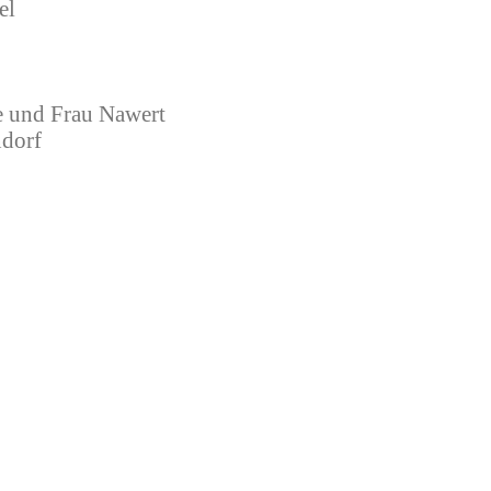
el
e und Frau Nawert
ndorf