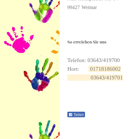
99427
Weimar
So erreichen Sie uns
Telefon: 03643/419700
Hort:
01718186002
03643/419701
Teilen