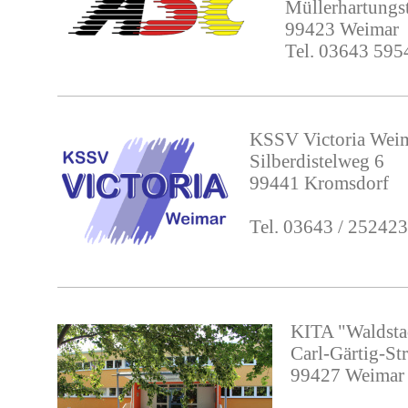
Müllerhartungs
99423 Weimar
Tel. 03643 59
KSSV Victoria Wei
Silberdistelweg 6
99441 Kromsdorf
Tel. 03643 / 252423
KITA "Waldsta
Carl-Gärtig-St
99427 Weimar