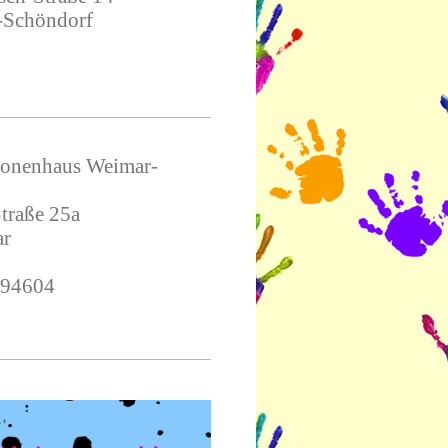
-Schöndorf
ionenhaus Weimar-
Straße 25a
ar
494604