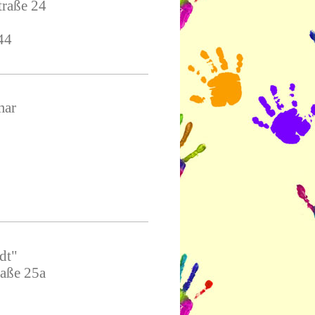
traße 24
544
mar
dt"
raße 25a