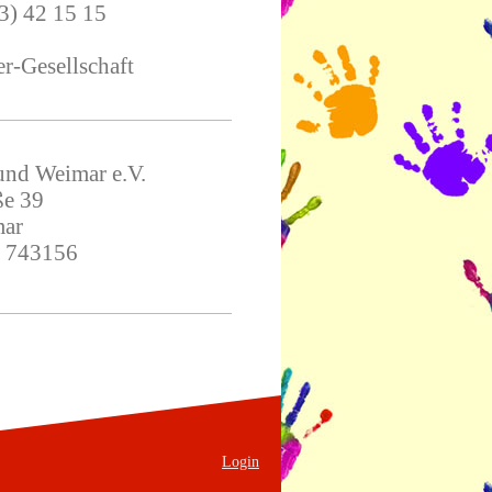
3) 42 15 15
r-Gesellschaft
und Weimar e.V.
ße 39
ar
- 743156
Login