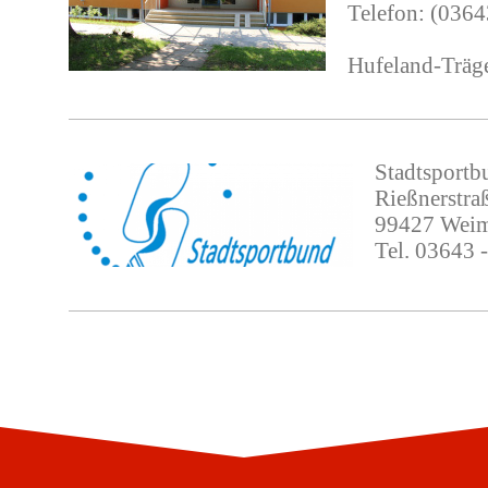
Telefon: (0364
Hufeland-Träge
Stadtsportb
Rießnerstra
99427 Weim
Tel. 03643 